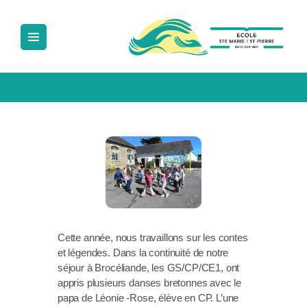
ECOLE SAINTE MARIE SAINT PIERRE
Ecole Sainte Marie Saint Pierre
ACCUEIL
NOTRE ÉCOLE
LA PÉDAGOGIE
LA VIE À L’ÉCOLE
NOUS CONTACTER
Cette année, nous travaillons sur les contes
et légendes. Dans la continuité de notre
séjour à Brocéliande, les GS/CP/CE1, ont
appris plusieurs danses bretonnes avec le
papa de Léonie -Rose, élève en CP. L’une