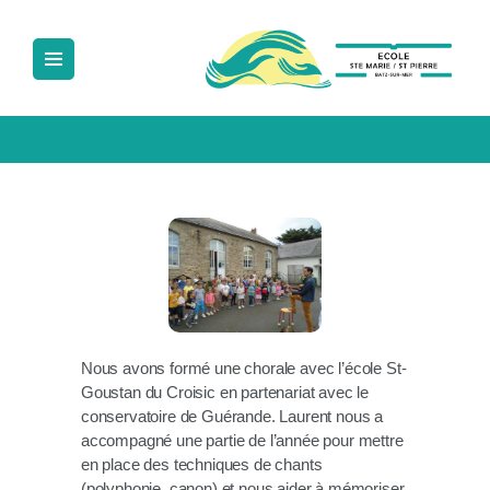
ECOLE SAINTE MARIE SAINT PIERRE
Ecole Sainte Marie Saint Pierre
ACCUEIL
NOTRE ÉCOLE
LA PÉDAGOGIE
LA VIE À L’ÉCOLE
NOUS CONTACTER
Nous avons formé une chorale avec l’école St-
Goustan du Croisic en partenariat avec le
conservatoire de Guérande. Laurent nous a
accompagné une partie de l’année pour mettre
en place des techniques de chants
(polyphonie, canon) et nous aider à mémoriser